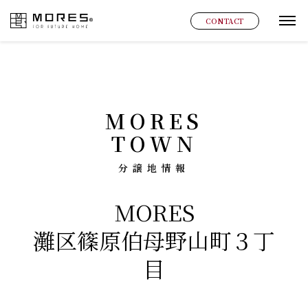
MORES
CONTACT
グ
MORES
TOWN
分譲地情報
MORES
灘区篠原伯母野山町３丁
目