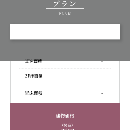
プラン
PLAN
1F床面積
-
2F床面積
-
延床面積
-
建物価格
-
（税 込）