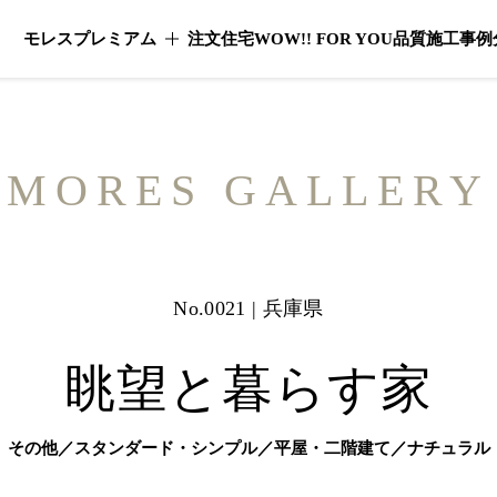
モレスプレミアム
注文住宅
WOW!! FOR YOU
品質
施工事例
モレスプレミアムのメニューを開く
MORES GALLERY
No.0021 | 兵庫県
眺望と暮らす家
その他／スタンダード・シンプル／平屋・二階建て／ナチュラル