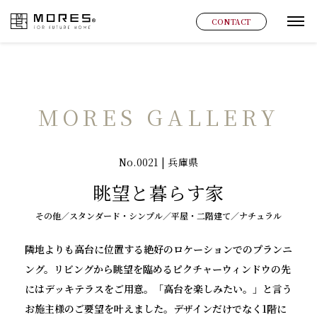
MORES
CONTACT
グ
MORES GALLERY
No.0021 | 兵庫県
眺望と暮らす家
その他／スタンダード・シンプル／平屋・二階建て／ナチュラル
隣地よりも高台に位置する絶好のロケーションでのプランニ
ング。リビングから眺望を臨めるピクチャーウィンドウの先
にはデッキテラスをご用意。「高台を楽しみたい。」と言う
お施主様のご要望を叶えました。デザインだけでなく1階に