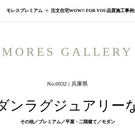
モレスプレミアム
注文住宅
WOW!! FOR YOU
品質
施工事例
モレスプレミアムのメニューを開く
MORES GALLERY
No.0032 | 兵庫県
ダンラグジュアリー
その他／プレミアム／平屋・二階建て／モダン