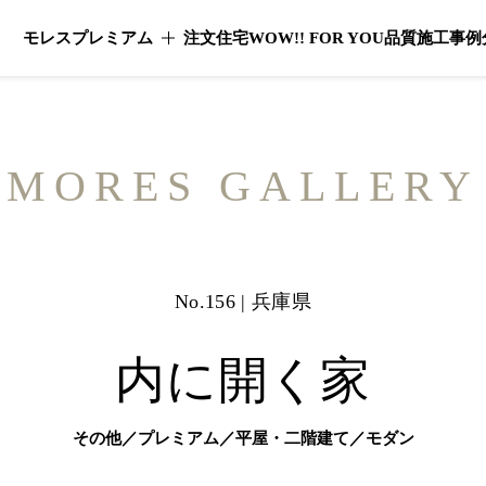
モレスプレミアム
注文住宅
WOW!! FOR YOU
品質
施工事例
モレスプレミアムのメニューを開く
MORES GALLERY
No.156 | 兵庫県
内に開く家
その他／プレミアム／平屋・二階建て／モダン