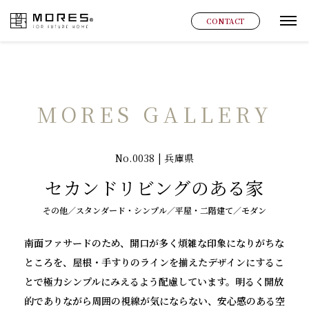
MORES
CONTACT
グ
MORES GALLERY
No.0038 | 兵庫県
セカンドリビングのある家
その他／スタンダード・シンプル／平屋・二階建て／モダン
南面ファサードのため、開口が多く煩雑な印象になりがちな
ところを、屋根・手すりのラインを揃えたデザインにするこ
とで極力シンプルにみえるよう配慮しています。明るく開放
的でありながら周囲の視線が気にならない、安心感のある空