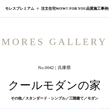
モレスプレミアム
注文住宅
WOW!! FOR YOU
品質
施工事例
モレスプレミアムのメニューを開く
MORES GALLERY
No.0042 | 兵庫県
クールモダンの家
その他／スタンダード・シンプル／三階建て／モダン