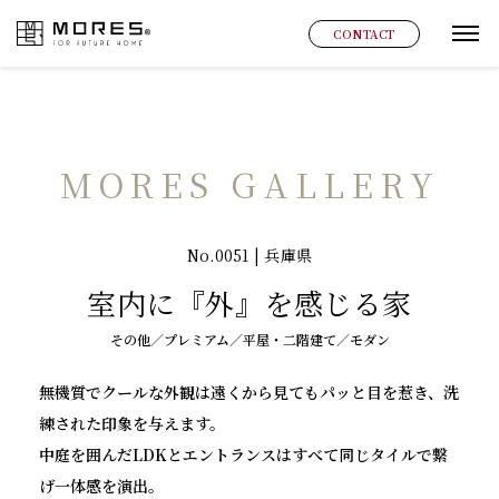
MORES
CONTACT
グ
MORES GALLERY
No.0051 | 兵庫県
室内に『外』を感じる家
その他／プレミアム／平屋・二階建て／モダン
無機質でクールな外観は遠くから見てもパッと目を惹き、洗
練された印象を与えます。
中庭を囲んだLDKとエントランスはすべて同じタイルで繋
げ一体感を演出。