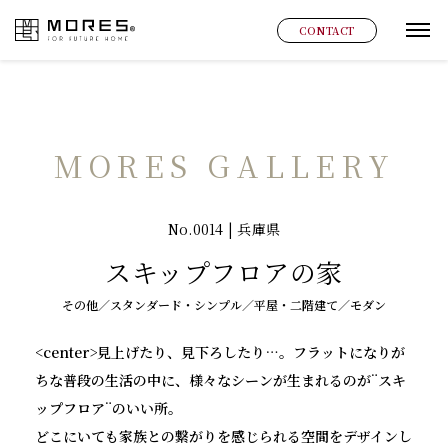
MORES
CONTACT
グ
MORES GALLERY
No.0014 | 兵庫県
スキップフロアの家
その他／スタンダード・シンプル／平屋・二階建て／モダン
<center>見上げたり、見下ろしたり…。フラットになりが
ちな普段の生活の中に、様々なシーンが生まれるのが¨スキ
ップフロア¨のいい所。
どこにいても家族との繋がりを感じられる空間をデザインし