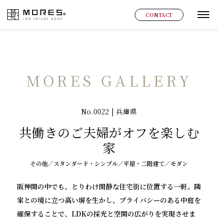
MORES
CONTACT
グ
MORES GALLERY
No.0022 | 兵庫県
共働きのご夫婦がオフを楽しむ
家
その他／スタンダード・シンプル／平屋・二階建て／モダン
阪神間の中でも、とりわけ閑静な住宅街に位置する一軒。隣
家との境に立つ高い塀を生かし、プライバシーのある中庭を
確保することで、LDKの採光と空間の広がりを実現させま