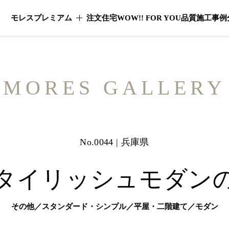
モレスプレミアム
注文住宅
WOW!! FOR YOU
品質
施工事例
モレスプレミアムのメニューを開く
MORES GALLERY
No.0044 | 兵庫県
タイリッシュモダン
その他／スタンダード・シンプル／平屋・二階建て／モダン