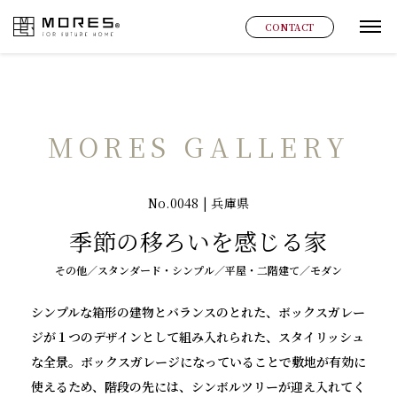
MORES
CONTACT
グ
MORES GALLERY
No.0048 | 兵庫県
季節の移ろいを感じる家
その他／スタンダード・シンプル／平屋・二階建て／モダン
シンプルな箱形の建物とバランスのとれた、ボックスガレー
ジが１つのデザインとして組み入れられた、スタイリッシュ
な全景。ボックスガレージになっていることで敷地が有効に
使えるため、階段の先には、シンボルツリーが迎え入れてく