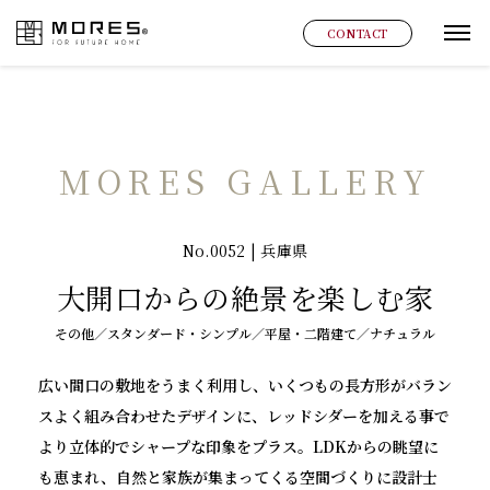
MORES
CONTACT
グ
MORES GALLERY
No.0052 | 兵庫県
大開口からの絶景を楽しむ家
その他／スタンダード・シンプル／平屋・二階建て／ナチュラル
広い間口の敷地をうまく利用し、いくつもの長方形がバラン
スよく組み合わせたデザインに、レッドシダーを加える事で
より立体的でシャープな印象をプラス。LDKからの眺望に
も恵まれ、自然と家族が集まってくる空間づくりに設計士