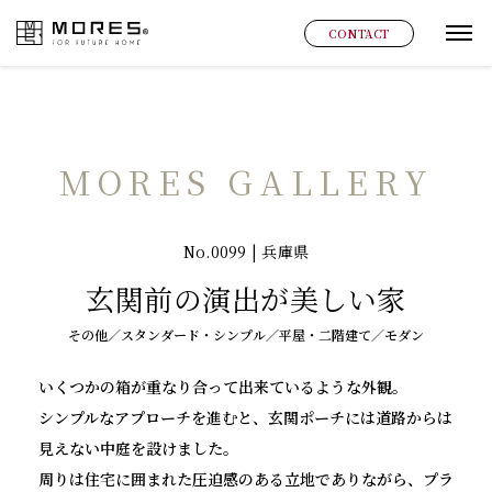
MORES
CONTACT
グ
MORES GALLERY
No.0099 | 兵庫県
玄関前の演出が美しい家
その他／スタンダード・シンプル／平屋・二階建て／モダン
いくつかの箱が重なり合って出来ているような外観。
シンプルなアプローチを進むと、玄関ポーチには道路からは
見えない中庭を設けました。
周りは住宅に囲まれた圧迫感のある立地でありながら、プラ