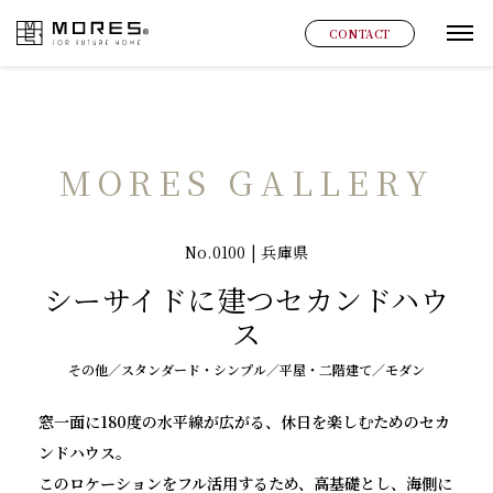
MORES
CONTACT
グ
MORES GALLERY
No.0100 | 兵庫県
シーサイドに建つセカンドハウ
ス
その他／スタンダード・シンプル／平屋・二階建て／モダン
窓一面に180度の水平線が広がる、休日を楽しむためのセカ
ンドハウス。
このロケーションをフル活用するため、高基礎とし、海側に