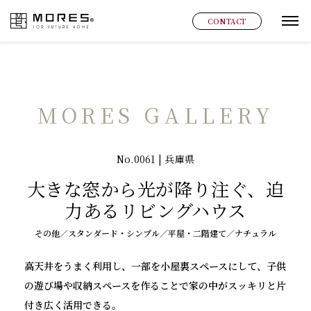
MORES
CONTACT
グ
MORES GALLERY
No.0061 | 兵庫県
大きな窓から光が降り注ぐ、迫
力あるリビングハウス
その他／スタンダード・シンプル／平屋・二階建て／ナチュラル
高天井をうまく利用し、一部を小屋裏スペースにして、子供
の遊び場や収納スペースを作ることで家の中がスッキリと片
付き広く活用できる。