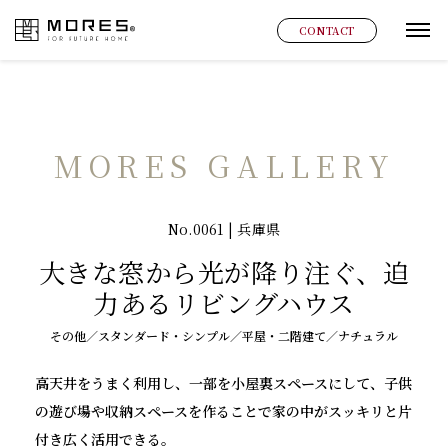
MORES
CONTACT
グ
MORES GALLERY
No.0061 | 兵庫県
大きな窓から光が降り注ぐ、迫
力あるリビングハウス
その他／スタンダード・シンプル／平屋・二階建て／ナチュラル
高天井をうまく利用し、一部を小屋裏スペースにして、子供
の遊び場や収納スペースを作ることで家の中がスッキリと片
付き広く活用できる。