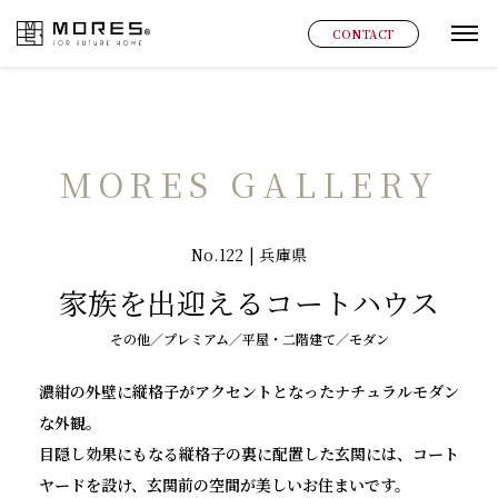
MORES
CONTACT
グ
MORES GALLERY
No.122 | 兵庫県
家族を出迎えるコートハウス
その他／プレミアム／平屋・二階建て／モダン
濃紺の外壁に縦格子がアクセントとなったナチュラルモダン
な外観。
目隠し効果にもなる縦格子の裏に配置した玄関には、コート
ヤードを設け、玄関前の空間が美しいお住まいです。