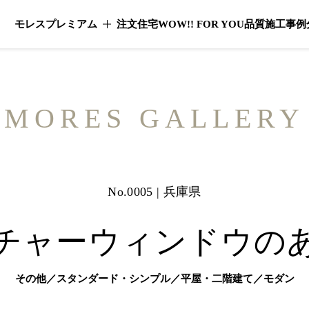
モレスプレミアム
注文住宅
WOW!! FOR YOU
品質
施工事例
モレスプレミアムのメニューを開く
MORES GALLERY
No.0005 | 兵庫県
チャーウィンドウの
その他／スタンダード・シンプル／平屋・二階建て／モダン