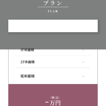
プラン
PLAN
1F床面積
-
2F床面積
-
延床面積
-
-
（税 込）
万円