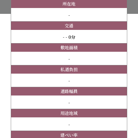
所在地
-
交通
- - 0分
敷地面積
-
私道負担
-
道路幅員
-
用途地域
-
建ぺい率