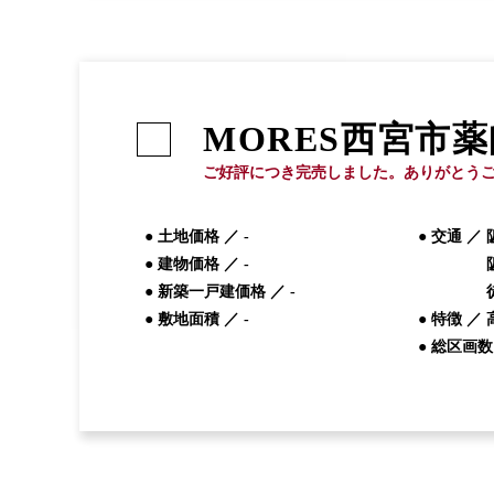
MORES
西宮市薬
ご好評につき完売しました。ありがとう
● 土地価格 ／
-
● 交通 ／
● 建物価格 ／
-
● 新築一戸建価格 ／
-
● 敷地面積 ／
-
● 特徴 ／
● 総区画数