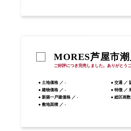
MORES
芦屋市潮
ご好評につき完売しました。ありがとう
● 土地価格 ／
-
● 交通 ／
● 建物価格 ／
-
● 特徴 ／
● 新築一戸建価格 ／
-
● 総区画数
● 敷地面積 ／
-