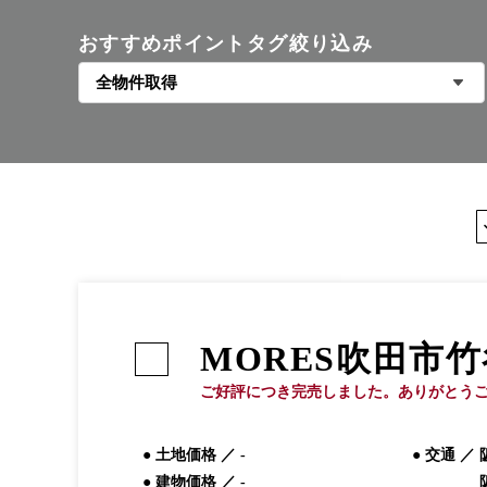
おすすめポイントタグ絞り込み
MORES
吹田市竹
ご好評につき完売しました。ありがとう
● 土地価格 ／
-
● 交通 ／
● 建物価格 ／
-