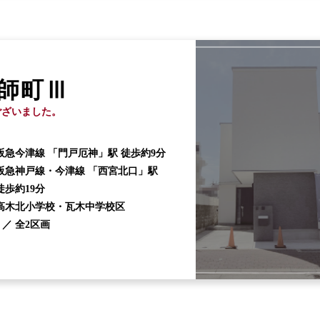
師町Ⅲ
ございました。
阪急今津線 「門戸厄神」駅 徒歩約9分
阪急神戸線・今津線 「西宮北口」駅
徒歩約19分
高木北小学校・瓦木中学校区
 ／
全2区画