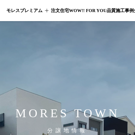
モレスプレミアム
注文住宅
WOW!! FOR YOU
品質
施工事例
モレスプレミアムのメニューを開く
MORES
TOWN
分譲地情報