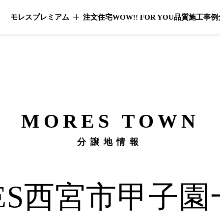
モレスプレミアム
注文住宅
WOW!! FOR YOU
品質
施工事例
モレスプレミアムのメニューを開く
MORES
TOWN
分譲地情報
ES
西宮市甲子園