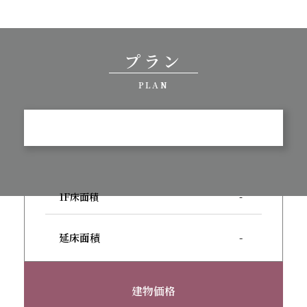
プラン
PLAN
1F床面積
-
延床面積
-
建物価格