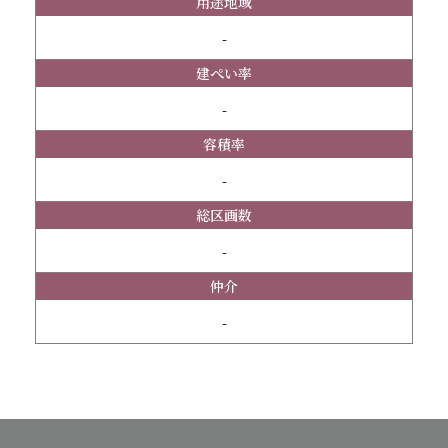
用途地域
-
建ぺい率
-
容積率
-
総区画数
-
仲介
-