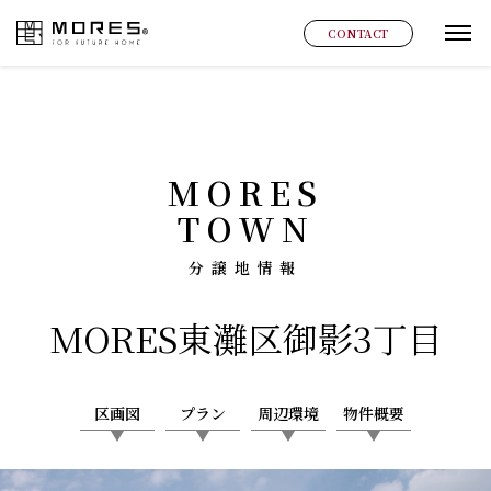
MORES
CONTACT
グ
MORES
TOWN
分譲地情報
MORES
東灘区御影3丁目
区画図
プラン
周辺環境
物件概要