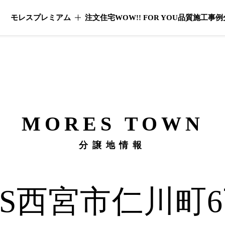
モレスプレミアム
注文住宅
WOW!! FOR YOU
品質
施工事例
モレスプレミアムのメニューを開く
MORES
TOWN
分譲地情報
S
西宮市仁川町