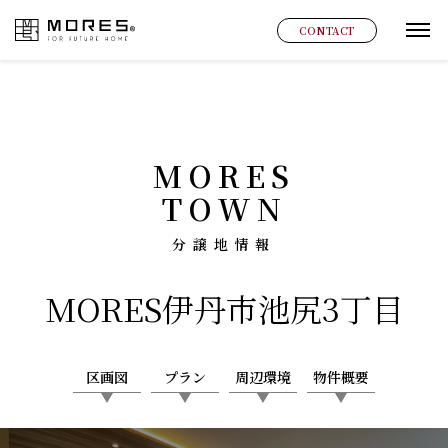
MORES
CONTACT
グ
MORES
TOWN
分譲地情報
MORES
伊丹市池尻3丁目
区画図
プラン
周辺環境
物件概要