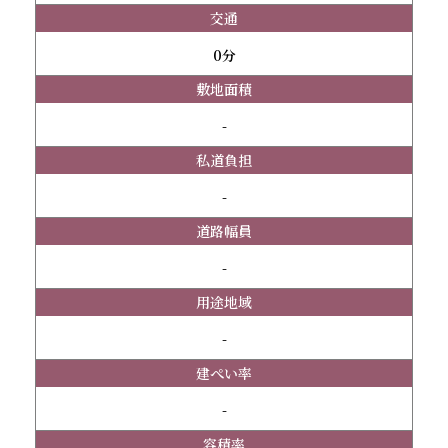
交通
0分
敷地面積
-
私道負担
-
道路幅員
-
用途地域
-
建ぺい率
-
容積率