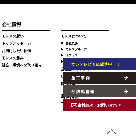
会社情報
モレスの想い
モレスについて
トップメッセージ
会社概要
モレスグループ
お届けしたい価値
オフィス
モレスの歩み
スタッフ
サンテレビＣМ放映中！！
社会・環境への取り組み
会報誌ライブラリー
CM・広告ギャラリー
施工事例
採用情報
分譲地情報
新着情報
資料請求・お問い合わせ