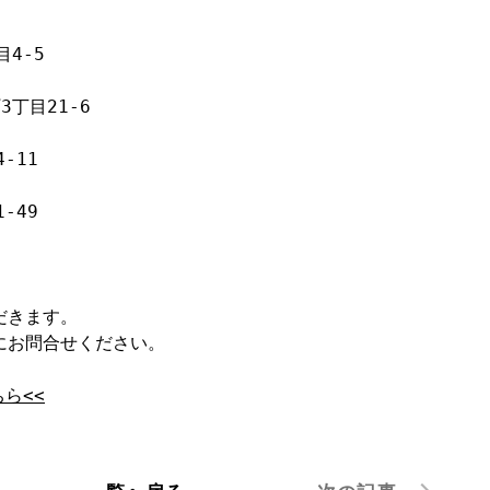
4-5

丁目21-6

11

49

きます。

お問合せください。

ら<<