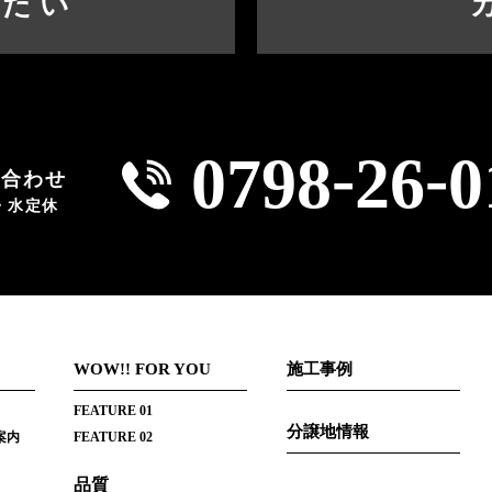
したい
-
-
0798
26
0
い合わせ
火・水定休
WOW!! FOR YOU
施工事例
FEATURE 01
分譲地情報
案内
FEATURE 02
品質